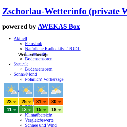
Zschorlau-Wetterinfo
(private 
powered by
AWEKAS Box
Aktuell
Feinstaub
Natürliche Radioaktivität/ODL
Instrumente
Wettervorhersage
Bodensensoren
Statistik
Bodensensoren
Sonne/Mond
Polarlicht-Vorhersage
ISS
Grafiken
Tag
Woche
Monat
Jahr
Klimaübersicht
Vergleichswerte
Schnee und Wind