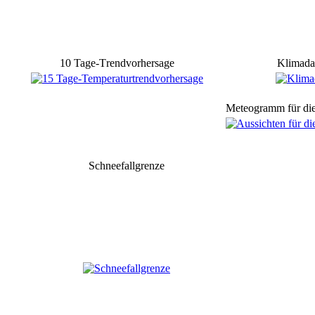
1
0
Tage-
T
rendvorhersage
Klimada
Meteogramm für die
Schneefallgrenze