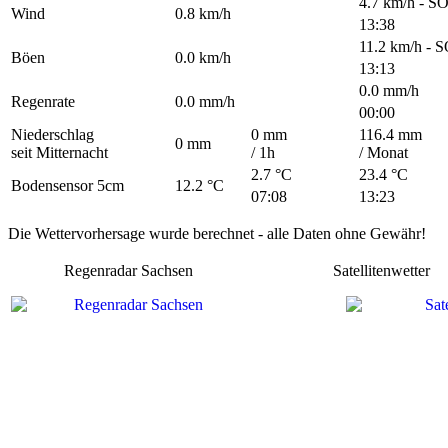
4.7 km/h
-
S
Wind
0.8 km/h
13:38
11.2 km/h
-
S
Böen
0.0 km/h
13:13
0.0 mm/h
Regenrate
0.0 mm/h
00:00
Niederschlag
0 mm
116.4 mm
0 mm
seit Mitternacht
/ 1h
/ Monat
2.7 °C
23.4 °C
Bodensensor 5cm
12.2 °C
07:08
13:23
Die Wettervorhersage wurde berechnet - alle Daten ohne Gewähr!
Regenradar Sachsen
Satellitenwetter