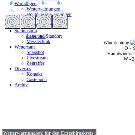
Warnungen
Wetterwarnungen
Hochwasserwarnungen
Waldbrandgefahr
Pollenflug/UV-Index
Stationsinfo
Lage und Standort
meteoblue
Messtechnik
Windrichtung
Wettercam
O
-
Snapshot
Hauptwindrich
Livestream
W - 2
Zeitraffer
Diverses
Kontakt
Gästebuch
Archiv
Wetterwarnung(en) für den Erzgebirgskreis :