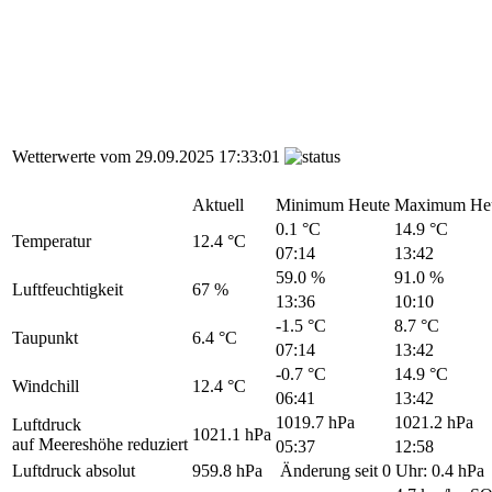
Wetterwerte vom
29.09.2025 17:33:01
Aktuell
Minimum Heute
Maximum He
0.1 °C
14.9 °C
Temperatur
12.4 °C
07:14
13:42
59.0 %
91.0 %
Luftfeuchtigkeit
67 %
13:36
10:10
-1.5 °C
8.7 °C
Taupunkt
6.4 °C
07:14
13:42
-0.7 °C
14.9 °C
Windchill
12.4 °C
06:41
13:42
1019.7 hPa
1021.2 hPa
Luftdruck
1021.1 hPa
auf Meereshöhe reduziert
05:37
12:58
Luftdruck absolut
959.8 hPa
Änderung seit 0 Uhr:
0.4 hPa